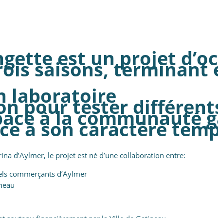
gette est un projet d’o
trois saisons, terminant
 laboratoire
n pour tester différent
pace à la communauté ga
ce à son caractère temp
na d’Aylmer, le projet est né d’une collaboration entre:
riels commerçants d’Aylmer
ineau