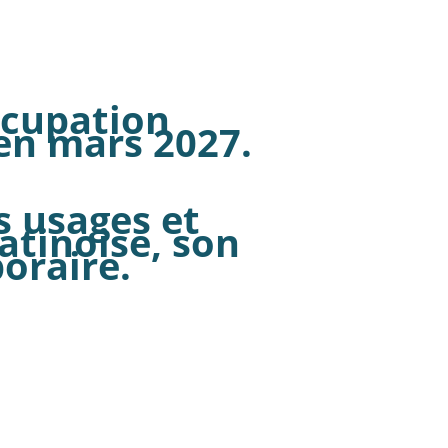
ccupation
 en mars 2027.
s usages et
tinoise, son
oraire.