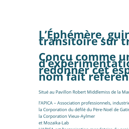
L’Éphémère, guin
transitoire sur 
Conçu comme un
d’expérimentatio
redonner cet es
nom fait référen
Situé au Pavillon Robert Middlemiss de la Mari
l’APICA – Association professionnels, indust
la Corporation du défilé du Père-Noël de Gat
la Corporation Vieux-Aylmer
et Mozaïka-Lab